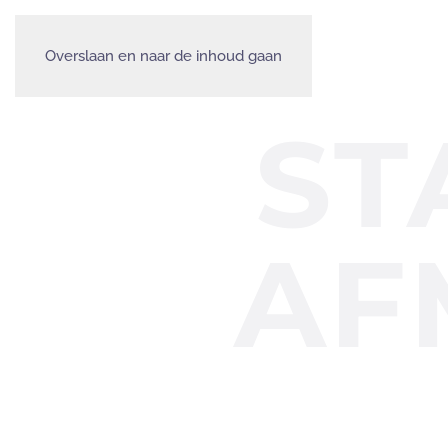
STANDAARD MATEN
MAATWERK
Overslaan en naar de inhoud gaan
ST
AF