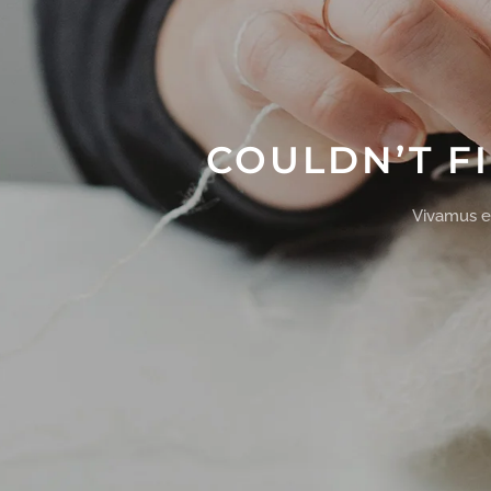
COULDN’T F
Vivamus el