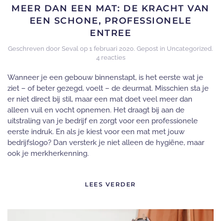
MEER DAN EEN MAT: DE KRACHT VAN
EEN SCHONE, PROFESSIONELE
ENTREE
Geschreven door
Seval
op
1 februari 2020
. Gepost in
Uncategorized
.
op
4 reacties
Meer
dan
Wanneer je een gebouw binnenstapt, is het eerste wat je
een
ziet – of beter gezegd, voelt – de deurmat. Misschien sta je
mat:
er niet direct bij stil, maar een mat doet veel meer dan
de
alleen vuil en vocht opnemen. Het draagt bij aan de
kracht
van
uitstraling van je bedrijf en zorgt voor een professionele
een
eerste indruk. En als je kiest voor een mat met jouw
schone,
bedrijfslogo? Dan versterk je niet alleen de hygiëne, maar
professionele
ook je merkherkenning.
entree
LEES VERDER