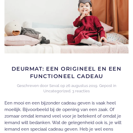
DEURMAT: EEN ORIGINEEL EN EEN
FUNCTIONEEL CADEAU
Geschreven door
Seval
op
26 augustus 2019
. Gepost in
op
Uncategorized
.
3 reacties
Deurmat:
een
Een mooi en een bijzonder cadeau geven is vaak heel
origineel
moeilijk. Bijvoorbeeld bij de opening van een zaak. Of
en
zomaar omdat iemand veel voor je betekent of omdat je
een
iemand wilt bedanken. Wat de gelegenheid ook is, je wilt
functioneel
cadeau
iemand een speciaal cadeau geven. Heb je wel eens