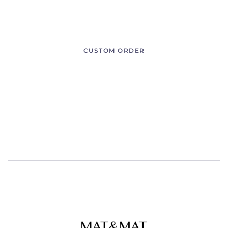
eleifend tellus. Aenean leo ligula, porttitor eu, consequat
vitae, eleifend ac, enim.
CUSTOM ORDER